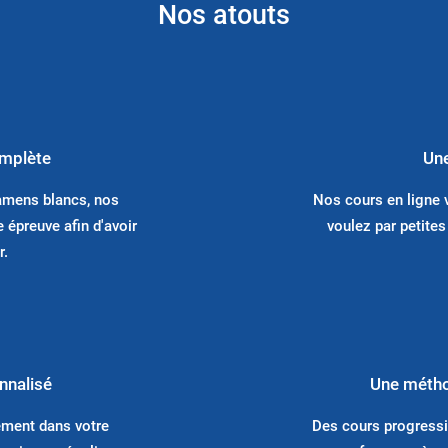
Nos atouts
omplète
Une
amens blancs, nos
Nos cours en ligne 
 épreuve afin d'avoir
voulez par petites
r.
onnalisé
Une méthod
ement dans votre
Des cours progressi