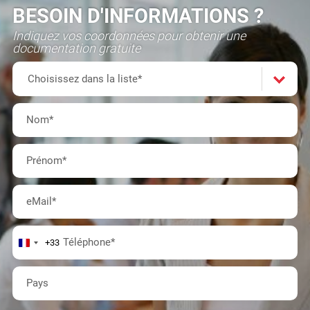
BESOIN D'INFORMATIONS ?
Indiquez vos coordonnées pour obtenir une
documentation gratuite
Formation(s)
Choisissez
Choisissez dans la liste*
dans
Nom
*
la
Prénom
*
liste*
eMail
*
Téléphone
*
+33
Pays