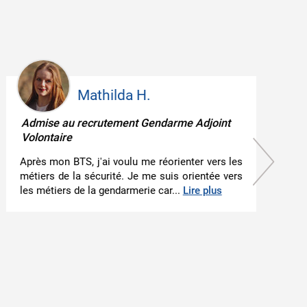
Marie-Amélie F.
Admise au recrutement de Gendarme
Adjoint Volontaire
J'ai réussi mon recrutement gendarme adjoint
volontaire ! Merci, car grâce à vos cours, j'ai pu
bien m'y préparer ! Les cours...
Lire plus