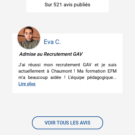
Sur
521
avis publiés
Mathilda H.
Admise au recrutement Gendarme Adjoint
Volontaire
Après mon BTS, j'ai voulu me réorienter vers les
métiers de la sécurité. Je me suis orientée vers
les métiers de la gendarmerie car...
Lire plus
VOIR TOUS LES AVIS