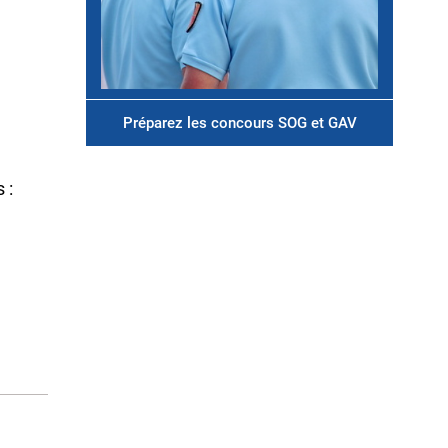
Préparez les concours SOG et GAV
s :