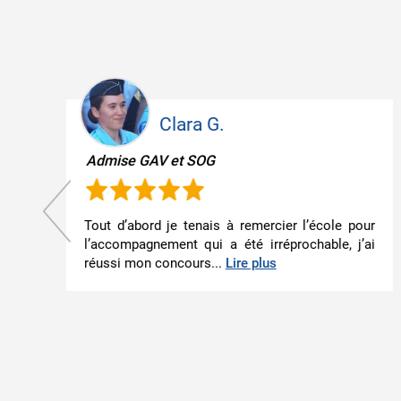
Eva C.
Admise au Recrutement GAV
J'ai réussi mon recrutement GAV et je suis
actuellement à Chaumont ! Ma formation EFM
r
m'a beaucoup aidée ! L'équipe pédagogique...
i
Lire plus