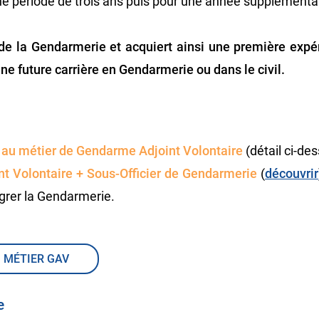
une période de trois ans puis pour une année supplémenta
 de la Gendarmerie et acquiert ainsi une première expé
ne future carrière en Gendarmerie ou dans le civil.
e
au métier de Gendarme Adjoint Volontaire
(détail ci-de
t Volontaire
+ Sous-Officier de Gendarmerie​
(
découvrir
grer la Gendarmerie.
MÉTIER GAV
e