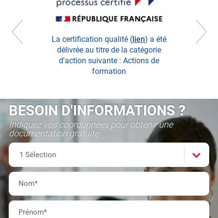
La certification qualité (
lien
) a été
délivrée au titre de la catégorie
d'action suivante : Actions de
formation
BESOIN D'INFORMATIONS ?
Indiquez vos coordonnées pour obtenir une
documentation gratuite
Formation(s)
Choisissez
1 Sélection
dans
Nom
*
la
Prénom
*