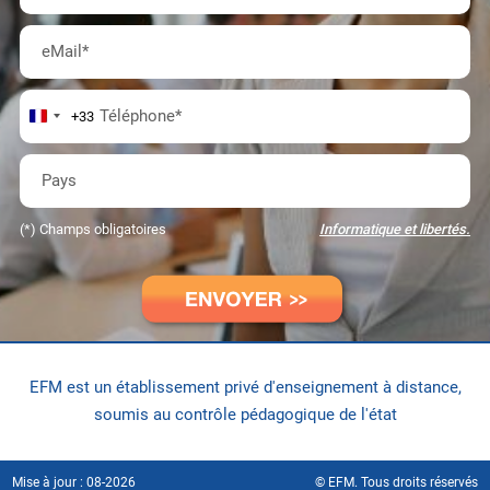
liste*
eMail
*
Téléphone
*
+33
Pays
(*) Champs obligatoires
Informatique et libertés.
EFM est un établissement privé d'enseignement à distance
,
soumis au contrôle pédagogique de l'état
Mise à jour : 08-2026
© EFM. Tous droits réservés