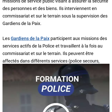
missions de service public visant à assurer la sécurité
des personnes et des biens. Ils interviennent en
commissariat et sur le terrain sous la supervision des
Gardiens de la Paix.
Les
Gardiens de la Paix
participent aux missions des
services actifs de la Police et travaillent à la fois au
commissariat et sur le terrain. Ils peuvent être
affectés dans différents services (police secours,
policier en groupe criminel, brigade des stupéfiants…)
et peuvent se spécialiser en effectuant des
formations complémentaires (policier secouriste en
montagne, RAID, CRS,…).
Gardiens de la Paix et Policiers Adjoints exercent leurs