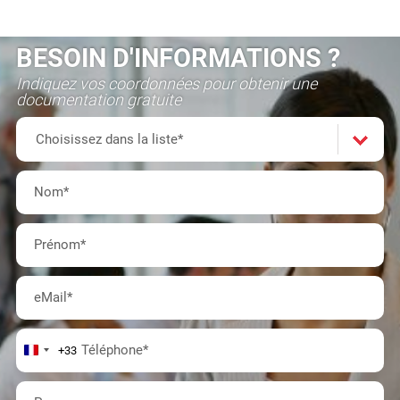
BESOIN D'INFORMATIONS ?
Indiquez vos coordonnées pour obtenir une
documentation gratuite
Formation(s)
Choisissez
Choisissez dans la liste*
dans
Nom
*
la
Prénom
*
liste*
eMail
*
Téléphone
*
+33