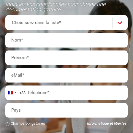
Indiquez vos coordonnées pour obtenir une
documentation gratuite
Formation(s)
Choisissez
Choisissez dans la liste*
dans
Nom
*
la
Prénom
*
liste*
eMail
*
Téléphone
*
+33
Pays
(*) Champs obligatoires
Informatique et libertés.