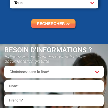
BESOIN D'INFORMATIONS ?
Indiquez vos coordonnées pour obtenir une
documentation gratuite
Formation(s)
Choisissez
Choisissez dans la liste*
dans
Nom
*
la
Prénom
*
liste*