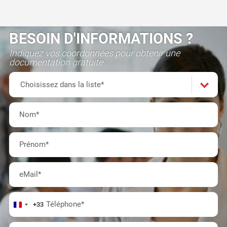
BESOIN D'INFORMATIONS ?
Indiquez vos coordonnées pour obtenir une
documentation gratuite
Formation(s)
Choisissez
Choisissez dans la liste*
dans
Nom
*
la
Prénom
*
liste*
eMail
*
Téléphone
*
+33