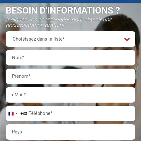
BESOIN D'INFORMATIONS ?
Indiquez vos coordonnées pour obtenir une
documentation gratuite
Formation(s)
Choisissez
Choisissez dans la liste*
dans
Nom
*
la
Prénom
*
liste*
eMail
*
Téléphone
*
+33
Pays